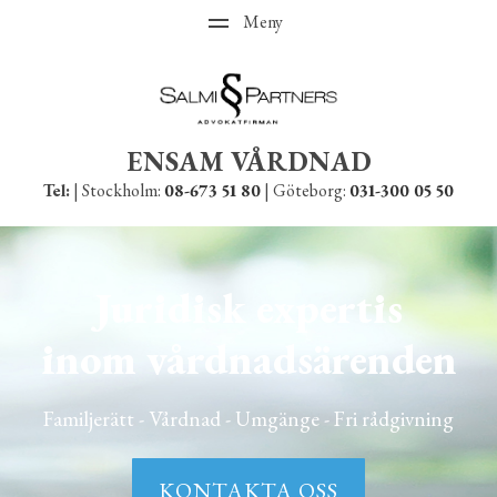
ENSAM VÅRDNAD
Tel:
| Stockholm:
08-673 51 80
| Göteborg:
031-300 05 50
Juridisk expertis
inom vårdnadsärenden
Familjerätt - Vårdnad - Umgänge - Fri rådgivning
KONTAKTA OSS