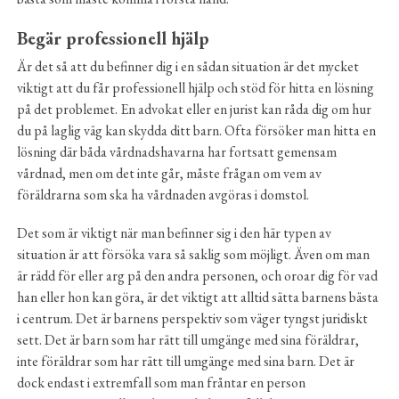
Begär professionell hjälp
Är det så att du befinner dig i en sådan situation är det mycket
viktigt att du får professionell hjälp och stöd för hitta en lösning
på det problemet. En advokat eller en jurist kan råda dig om hur
du på laglig väg kan skydda ditt barn. Ofta försöker man hitta en
lösning där båda vårdnadshavarna har fortsatt gemensam
vårdnad, men om det inte går, måste frågan om vem av
föräldrarna som ska ha vårdnaden avgöras i domstol.
Det som är viktigt när man befinner sig i den här typen av
situation är att försöka vara så saklig som möjligt. Även om man
är rädd för eller arg på den andra personen, och oroar dig för vad
han eller hon kan göra, är det viktigt att alltid sätta barnens bästa
i centrum. Det är barnens perspektiv som väger tyngst juridiskt
sett. Det är barn som har rätt till umgänge med sina föräldrar,
inte föräldrar som har rätt till umgänge med sina barn. Det är
dock endast i extremfall som man fråntar en person