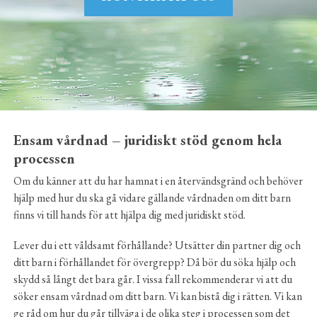
Ensam vårdnad – juridiskt stöd genom hela
processen
Om du känner att du har hamnat i en återvändsgränd och behöver
hjälp med hur du ska gå vidare gällande vårdnaden om ditt barn
finns vi till hands för att hjälpa dig med juridiskt stöd.
Lever du i ett våldsamt förhållande? Utsätter din partner dig och
ditt barn i förhållandet för övergrepp? Då bör du söka hjälp och
skydd så långt det bara går. I vissa fall rekommenderar vi att du
söker ensam vårdnad om ditt barn. Vi kan bistå dig i rätten. Vi kan
ge råd om hur du går tillväga i de olika steg i processen som det