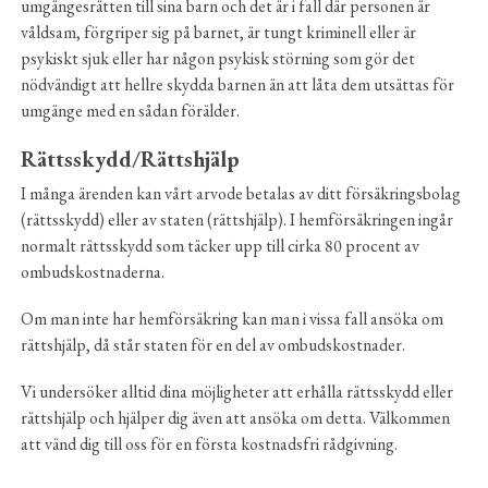
umgängesrätten till sina barn och det är i fall där personen är
våldsam, förgriper sig på barnet, är tungt kriminell eller är
psykiskt sjuk eller har någon psykisk störning som gör det
nödvändigt att hellre skydda barnen än att låta dem utsättas för
umgänge med en sådan förälder.
Rättsskydd/Rättshjälp
I många ärenden kan vårt arvode betalas av ditt försäkringsbolag
(rättsskydd) eller av staten (rättshjälp). I hemförsäkringen ingår
normalt rättsskydd som täcker upp till cirka 80 procent av
ombudskostnaderna.
Om man inte har hemförsäkring kan man i vissa fall ansöka om
rättshjälp, då står staten för en del av ombudskostnader.
Vi undersöker alltid dina möjligheter att erhålla rättsskydd eller
rättshjälp och hjälper dig även att ansöka om detta. Välkommen
att vänd dig till oss för en första kostnadsfri rådgivning.